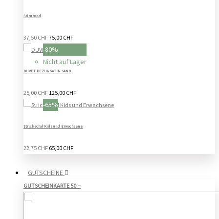
Stirnband
37,50 CHF
75,00 CHF
-80%
Nicht auf Lager
DUVET BEZUG SATIN SAND
25,00 CHF
125,00 CHF
-65%
Strickschal Kids und Erwachsene
22,75 CHF
65,00 CHF
GUTSCHEINE
GUTSCHEINKARTE 50.–