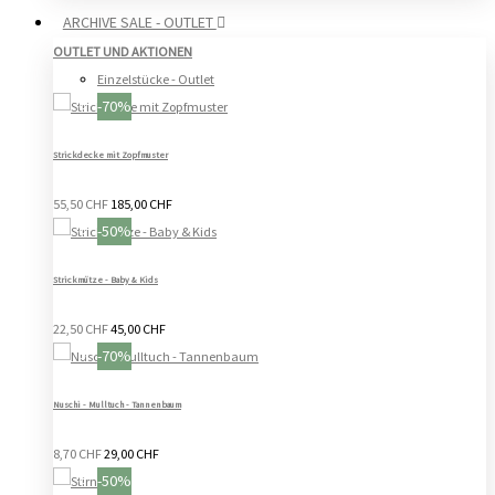
ARCHIVE SALE - OUTLET
OUTLET UND AKTIONEN
Einzelstücke - Outlet
-70%
Strickdecke mit Zopfmuster
55,50 CHF
185,00 CHF
-50%
Strickmütze - Baby & Kids
22,50 CHF
45,00 CHF
-70%
Nuschi - Mulltuch - Tannenbaum
8,70 CHF
29,00 CHF
-50%