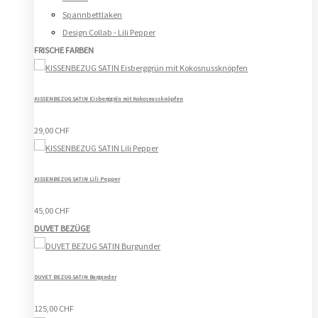
Spannbettlaken
Design Collab - Lili Pepper
FRISCHE FARBEN
KISSENBEZUG SATIN Eisberggrün mit Kokosnussknöpfen
29,00 CHF
KISSENBEZUG SATIN Lili Pepper
45,00 CHF
DUVET BEZÜGE
DUVET BEZUG SATIN Burgunder
125,00 CHF