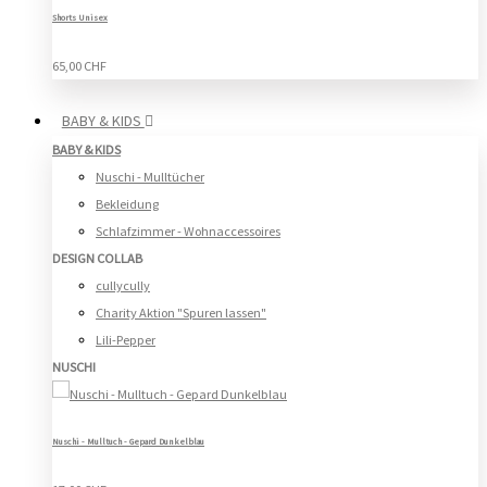
Shorts Unisex
65,00 CHF
BABY & KIDS
BABY & KIDS
Nuschi - Mulltücher
Bekleidung
Schlafzimmer - Wohnaccessoires
DESIGN COLLAB
cullycully
Charity Aktion "Spuren lassen"
Lili-Pepper
NUSCHI
Nuschi - Mulltuch - Gepard Dunkelblau