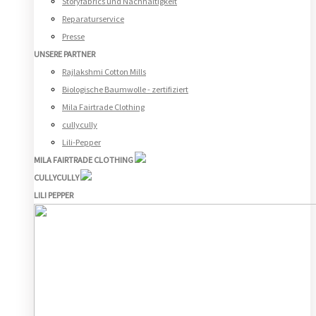
Storyfabrics und Nachhaltigkeit
Reparaturservice
Presse
UNSERE PARTNER
Rajlakshmi Cotton Mills
Biologische Baumwolle - zertifiziert
Mila Fairtrade Clothing
cullycully
Lili-Pepper
MILA FAIRTRADE CLOTHING
CULLYCULLY
LILI PEPPER