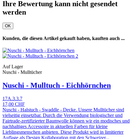
Ihre Bewertung kann nicht gesendet
werden
OK
Kunden, die diesen Artikel gekauft haben, kauften auch ...
Auf Lager
Nuschi - Mulltücher
Nuschi - Mulltuch - Eichhörnchen
17A.3.3.7
17,00 CHF
Nuschi - Halstuch - Swaddle - Decke. Unsere Mulltücher sind
vielseitig einsetzbar. Durch die Verwendung biologischer und
Fairtrade-zertifizierter Baumwolle können wir ein modisches und
nachhaltiges Accessoire in aktuellen Farben für kleine
Lieblingsmenschen anbieten. Diese Produkt wird in limitierter
Auflage als Design Kollaboration mit den Schweizer...