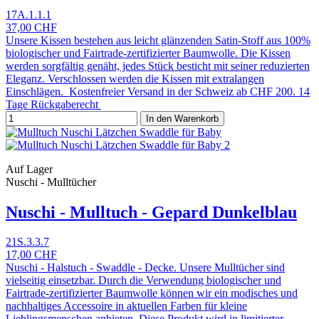
17A.1.1.1
37,00 CHF
Unsere Kissen bestehen aus leicht glänzenden Satin-Stoff aus 100%
biologischer und Fairtrade-zertifizierter Baumwolle. Die Kissen
werden sorgfältig genäht, jedes Stück besticht mit seiner reduzierten
Eleganz. Verschlossen werden die Kissen mit extralangen
Einschlägen. Kostenfreier Versand in der Schweiz ab CHF 200. 14
Tage Rückgaberecht
In den Warenkorb
Auf Lager
Nuschi - Mulltücher
Nuschi - Mulltuch - Gepard Dunkelblau
21S.3.3.7
17,00 CHF
Nuschi - Halstuch - Swaddle - Decke. Unsere Mulltücher sind
vielseitig einsetzbar. Durch die Verwendung biologischer und
Fairtrade-zertifizierter Baumwolle können wir ein modisches und
nachhaltiges Accessoire in aktuellen Farben für kleine
Lieblingsmenschen anbieten. Diese Produkt wird in limitierter