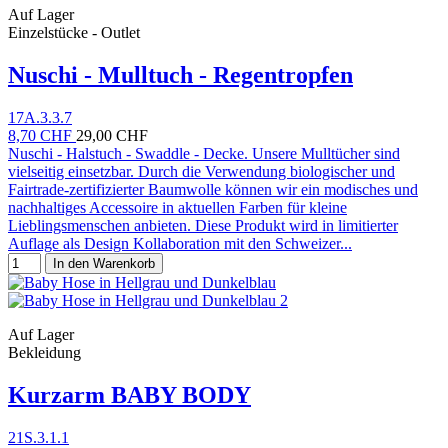
Auf Lager
Einzelstücke - Outlet
Nuschi - Mulltuch - Regentropfen
17A.3.3.7
8,70 CHF
29,00 CHF
Nuschi - Halstuch - Swaddle - Decke. Unsere Mulltücher sind
vielseitig einsetzbar. Durch die Verwendung biologischer und
Fairtrade-zertifizierter Baumwolle können wir ein modisches und
nachhaltiges Accessoire in aktuellen Farben für kleine
Lieblingsmenschen anbieten. Diese Produkt wird in limitierter
Auflage als Design Kollaboration mit den Schweizer...
In den Warenkorb
Auf Lager
Bekleidung
Kurzarm BABY BODY
21S.3.1.1