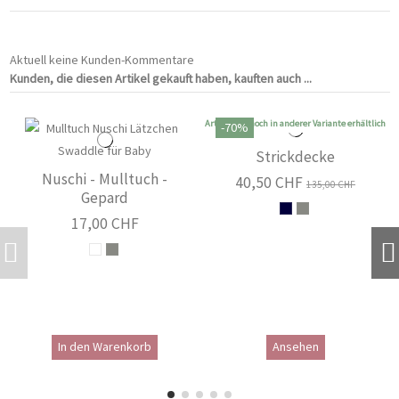
Aktuell keine Kunden-Kommentare
Kunden, die diesen Artikel gekauft haben, kauften auch ...
Artikel nur noch in anderer Variante erhältlich
-70%
Strickdecke
Nuschi - Mulltuch -
40,50 CHF
135,00 CHF
Gepard
17,00 CHF
In den Warenkorb
Ansehen