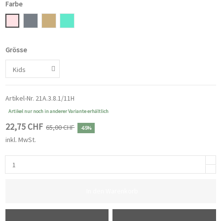
Farbe
Altrosa
Taubenblau
Hellbraun
Mint
Grösse
Artikel-Nr.
21A.3.8.1/11H
Artikel nur noch in anderer Variante erhältlich
22,75 CHF
65,00 CHF
-65%
inkl. MwSt.
In den Warenkorb