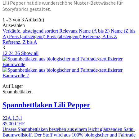
Lili Pepper hat die wunderschöne Muster-Bettwäsche für
Storyfabrics gestaltet.
1 - 3 von 3 Artikel(n)
Auswählen
Verkäufe, absteigend sortiert
Relevanz
Name (A bis Z)
Name (Z bis
A)
Preis (aufsteigend)
Preis (absteigend)
Referenz, A bis Z
Referenz, Z bis A
3
12
24
36
Show all
Auf Lager
Spannbettlaken
Spannbettlaken Lili Pepper
22A.1.3.1
85,00 CHF
Unsere Spannbettlaken bestehen aus einem leicht glänzenden Satin-
Baumwollstoff. Der Stoff wird aus 100% biologischer und Fairtrade