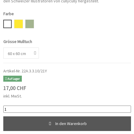
den Schweizer Illustratoren von cullycully hergestellt.
Farbe
Weiss
Senfgelb
Eisberggrün
Grösse Mulltuch
Artikel-Nr.
22A.3.3.10/21Y
Auf Lager
17,00 CHF
inkl. MwSt.
In den Warenkorb