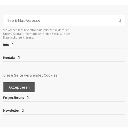
Sie können Ihr Einverständnis jederzeit widerrufen.
Unsere Kontaktinformationen finden Sie u. a. in der
Datenschutzerklärung.
Info
Nuschi - Mulltuch - Gepard Dunkelblau
Nuschi - Mulltuch - Herzli
Kontakt
17,00 CHF
17,00 CHF
Diese Seite verwendet Cookies.
In den Warenkorb
In den Warenkorb
Akzeptieren
Folgen Sie uns
Newsletter