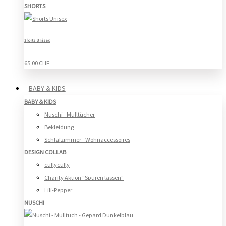
SHORTS
Shorts Unisex
65,00 CHF
BABY & KIDS
BABY & KIDS
Nuschi - Mulltücher
Bekleidung
Schlafzimmer - Wohnaccessoires
DESIGN COLLAB
cullycully
Charity Aktion "Spuren lassen"
Lili-Pepper
NUSCHI