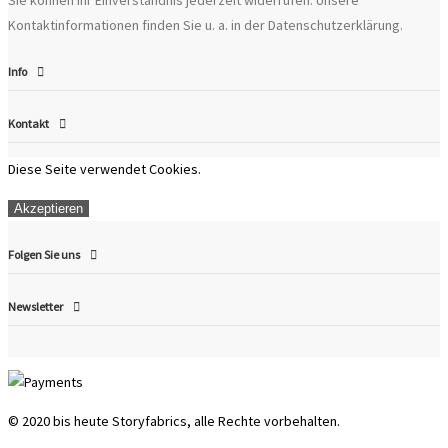
Sie können Ihr Einverständnis jederzeit widerrufen. Unsere
Kontaktinformationen finden Sie u. a. in der Datenschutzerklärung.
Info
Auf Lager
Auf Lager
Kontakt
Gutschein Karte 150.-
Gutschein Karte 25.-
Diese Seite verwendet Cookies.
150,00 CHF
25,00 CHF
Akzeptieren
In den Warenkorb
In den Warenkorb
Folgen Sie uns
Newsletter
© 2020 bis heute Storyfabrics, alle Rechte vorbehalten.