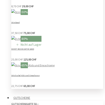
8,70 CHF
29,00 CHF
-50%
Stirnband
37,50 CHF
75,00 CHF
-80%
Nicht auf Lager
DUVET BEZUG SATIN SAND
25,00 CHF
125,00 CHF
-65%
Strickschal Kids und Erwachsene
22,75 CHF
65,00 CHF
GUTSCHEINE
GUTSCHEINKARTE 50.–