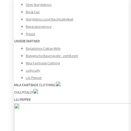
Über Storyfabrics
Bio & Fair
Storyfabrics und Nachhaltigkeit
Reparaturservice
Presse
UNSERE PARTNER
Rajlakshmi Cotton Mills
Biologische Baumwolle - zertifiziert
Mila Fairtrade Clothing
cullycully
Lili-Pepper
MILA FAIRTRADE CLOTHING
CULLYCULLY
LILI PEPPER