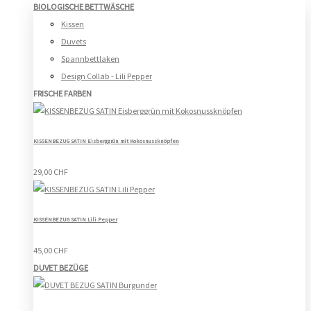
BIOLOGISCHE BETTWÄSCHE
Kissen
Duvets
Spannbettlaken
Design Collab - Lili Pepper
FRISCHE FARBEN
KISSENBEZUG SATIN Eisberggrün mit Kokosnussknöpfen
29,00 CHF
KISSENBEZUG SATIN Lili Pepper
45,00 CHF
DUVET BEZÜGE