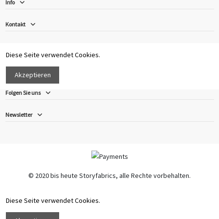
Info
Strickschal Kids und Erwachsene
Stola
Kontakt
87,75 CHF
22,75 CHF
195,00 CHF
65,00 CHF
Diese Seite verwendet Cookies.
In den Warenkorb
Ansehen
Akzeptieren
Folgen Sie uns
Newsletter
© 2020 bis heute Storyfabrics, alle Rechte vorbehalten.
Diese Seite verwendet Cookies.