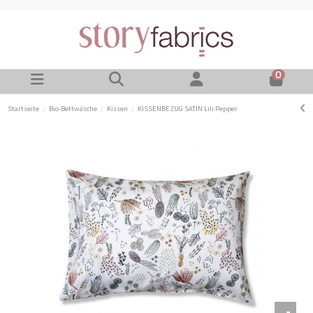
0
Startseite
Bio-Bettwäsche
Kissen
KISSENBEZUG SATIN Lili Pepper