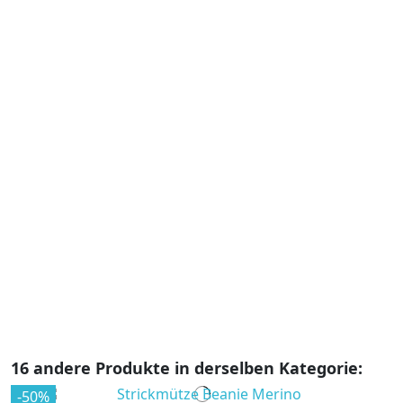
B
B
21
2
U
ze
c
u
G
G
16 andere Produkte in derselben Kategorie:
-50%