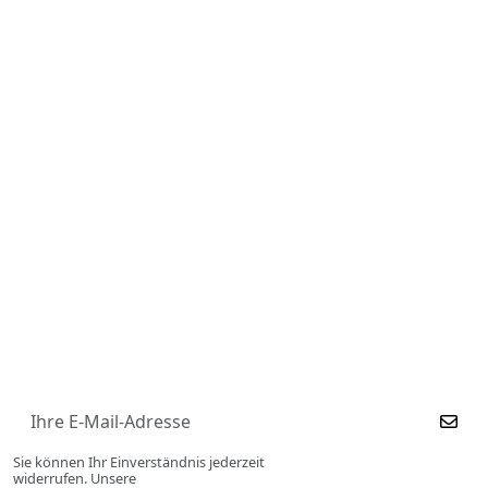
Mü
S
22
3
D
He
Sie können Ihr Einverständnis jederzeit
widerrufen. Unsere