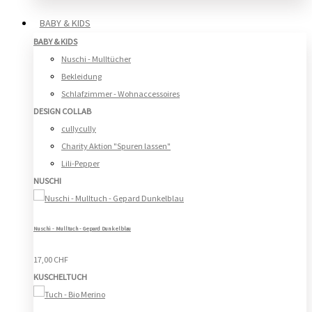
BABY & KIDS
BABY & KIDS
Nuschi - Mulltücher
Bekleidung
Schlafzimmer - Wohnaccessoires
DESIGN COLLAB
cullycully
Charity Aktion "Spuren lassen"
Lili-Pepper
NUSCHI
Nuschi - Mulltuch - Gepard Dunkelblau
17,00 CHF
KUSCHELTUCH