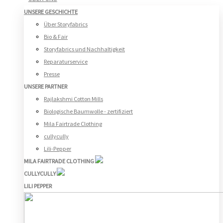
UNSERE GESCHICHTE
Über Storyfabrics
Bio & Fair
Storyfabrics und Nachhaltigkeit
Reparaturservice
Presse
UNSERE PARTNER
Rajlakshmi Cotton Mills
Biologische Baumwolle - zertifiziert
Mila Fairtrade Clothing
cullycully
Lili-Pepper
MILA FAIRTRADE CLOTHING
CULLYCULLY
LILI PEPPER