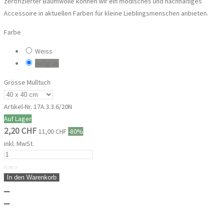
zertifizierter Baumwolle können wir ein modisches und nachhaltiges
Accessoire in aktuellen Farben für kleine Lieblingsmenschen anbieten.
Farbe
Weiss
Hellgrau
Grösse Mulltuch
Artikel-Nr.
17A.3.3.6/20N
Auf Lager
2,20 CHF
11,00 CHF
-80%
inkl. MwSt.
In den Warenkorb