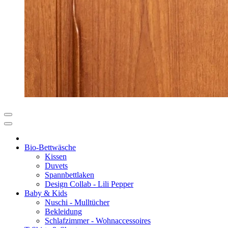
Bio-Bettwäsche
Kissen
Duvets
Spannbettlaken
Design Collab - Lili Pepper
Baby & Kids
Nuschi - Mulltücher
Bekleidung
Schlafzimmer - Wohnaccessoires