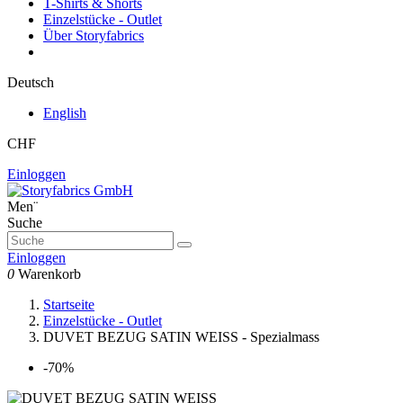
T-Shirts & Shorts
Einzelstücke - Outlet
Über Storyfabrics
Deutsch
English
CHF
Einloggen
Men¨
Suche
Einloggen
0
Warenkorb
Startseite
Einzelstücke - Outlet
DUVET BEZUG SATIN WEISS - Spezialmass
-70%