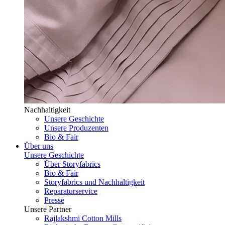
Nachhaltigkeit
Unsere Geschichte
Unsere Produzenten
Bio & Fair
Über uns
Unsere Geschichte
Über Storyfabrics
Bio & Fair
Storyfabrics und Nachhaltigkeit
Reparaturservice
Presse
Unsere Partner
Rajlakshmi Cotton Mills