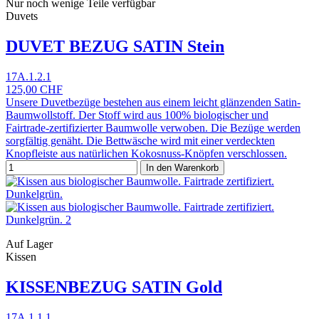
Nur noch wenige Teile verfügbar
Duvets
DUVET BEZUG SATIN Stein
17A.1.2.1
125,00 CHF
Unsere Duvetbezüge bestehen aus einem leicht glänzenden Satin-
Baumwollstoff. Der Stoff wird aus 100% biologischer und
Fairtrade-zertifizierter Baumwolle verwoben. Die Bezüge werden
sorgfältig genäht. Die Bettwäsche wird mit einer verdeckten
Knopfleiste aus natürlichen Kokosnuss-Knöpfen verschlossen.
In den Warenkorb
Auf Lager
Kissen
KISSENBEZUG SATIN Gold
17A.1.1.1