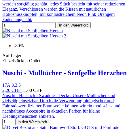
werden sorgfältig genäht, jedes Stück besticht mit seiner reduzierten
Eleganz. Verschlossen werden die Kissen mit natürlichen
Kokosnussknöpfen, mit kontrastreichem Neon Pink-Orangem
Faden angenäht.
In den Warenkorb
-80%
Auf Lager
Einzelstücke - Outlet
Nuschi - Mulltücher - Senfgelbe Herzchen
17A.3.3.5
2,20 CHF
11,00 CHF
Nuschi - Halstuch - Swaddle - Decke. Unsere Mulltücher sind
vielseitig einsetzbar. Durch die Verwendung biologischer und
Fairtrade-zertifizierter Baumwolle können wir ein modisches und
nachhaltiges Accessoire in aktuellen Farben für kleine
Lieblingsmenschen anbieten.
In den Warenkorb